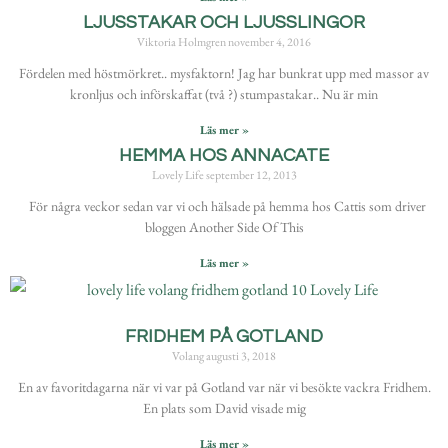
LJUSSTAKAR OCH LJUSSLINGOR
Viktoria Holmgren
november 4, 2016
Fördelen med höstmörkret.. mysfaktorn! Jag har bunkrat upp med massor av
kronljus och införskaffat (två ?) stumpastakar.. Nu är min
Läs mer »
HEMMA HOS ANNACATE
Lovely Life
september 12, 2013
För några veckor sedan var vi och hälsade på hemma hos Cattis som driver
bloggen Another Side Of This
Läs mer »
FRIDHEM PÅ GOTLAND
Volang
augusti 3, 2018
En av favoritdagarna när vi var på Gotland var när vi besökte vackra Fridhem.
En plats som David visade mig
Läs mer »