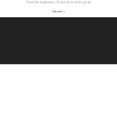
Toast för inspiration. Tycker de är så bra på att
Läs mer »