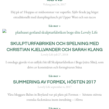
Volang
juni 24, 2017
Hej på er! Hoppas er midsommar var superfin. Själv firade jag högst
otraditionellt med dumplingslunch på Upper West och sen tacos
Läs mer »
SKULPTURFABRIKEN OCH SPELNING MED
CHRISTIAN KJELLVANDER OCH SARAH KLANG
Lovely Life
juli 27, 2018
I onsdags gjorde vi en utflykt hit till Skulpturfabriken i Boge (nära Slite), som
drivs av konstnären och formgivaren Stina
Läs mer »
SUMMERING AV FORMEX, HÖSTEN 2017
Lovely Life
september 4, 2017
Våra bloggare Babes in Boyland var på plats på Formex – höstens största
svenska fackmässa inom inredning – i förra
Läs mer »