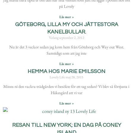
Jag måste bara tipsa er om den här fina vinsten som just nu ligger i potten hos oss
på Lovely
Läs mer »
GÖTEBORG, LILLA MY OCH JÄTTESTORA
KANELBULLAR.
Volang
september 2, 2012
Nu är det 3 veckor sedan jag kom hem från Göteborg och Way out West.
Samtidigt som att jag inte
Läs mer »
HEMMA HOS MARIE EMILSSON
Lovely Life
maj 28, 2015
Minns ni den vackra trädgården vi besökte för ett tag sedan? Vi blev så förtjusta i
Håkesgård att vi var
Läs mer »
RESAN TILL NEW YORK; EN DAG PÅ CONEY
ISLAND